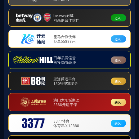
新闻资讯
人才招聘
联系我们
供应链服务
江海联运
仓储配送
码头中转
码头中转